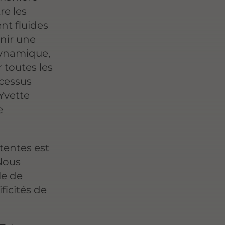
re les
nt fluides
enir une
 dynamique,
 toutes les
ocessus
Yvette
e
tentes est
 Nous
le de
ficités de