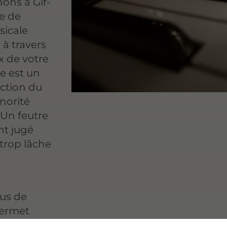
ons à Gif-
re de
sicale
 à travers
x de votre
re est un
ction du
onorité
 Un feutre
nt jugé
 trop lâche
lus de
permet
écision sur