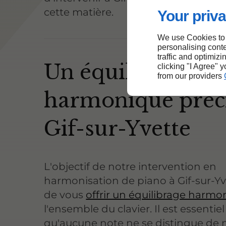
cette matière.
Your priva
We use Cookies to
personalising conte
traffic and optimizi
Un équilibrage
clicking "I Agree" 
from our providers
harmonique préci
Gif-sur-Yvette
L'objectif de notre intervention en
harmonisation de piano à Gif-sur-Yv
de vous
offrir un équilibrage harm
l'ensemble du clavier. Il est essentiel
qu'aucune note ne se distingue de