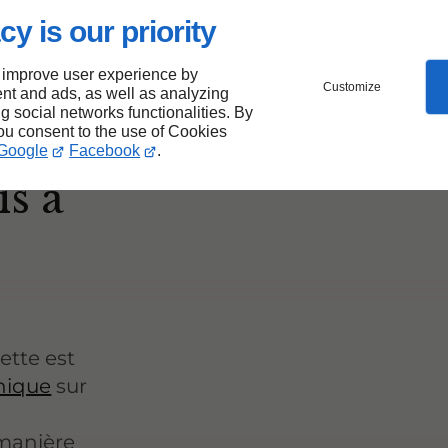
cy is our priority
 improve user experience by
Customize
nt and ads, as well as analyzing
ng social networks functionalities. By
you consent to the use of Cookies
Google
Facebook
.
s à
ette est
onique
sur
 manière