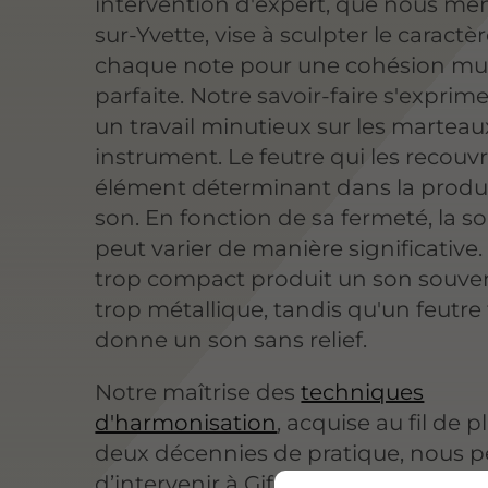
intervention d'expert, que nous men
sur-Yvette, vise à sculpter le caractè
chaque note pour une cohésion mu
parfaite. Notre savoir-faire s'exprime
un travail minutieux sur les marteau
instrument. Le feutre qui les recouv
élément déterminant dans la produ
son. En fonction de sa fermeté, la s
peut varier de manière significative.
trop compact produit un son souve
trop métallique, tandis qu'un feutre
donne un son sans relief.
Notre maîtrise des
techniques
d'harmonisation
, acquise au fil de p
deux décennies de pratique, nous 
d’intervenir à Gif-sur-Yvette avec pr