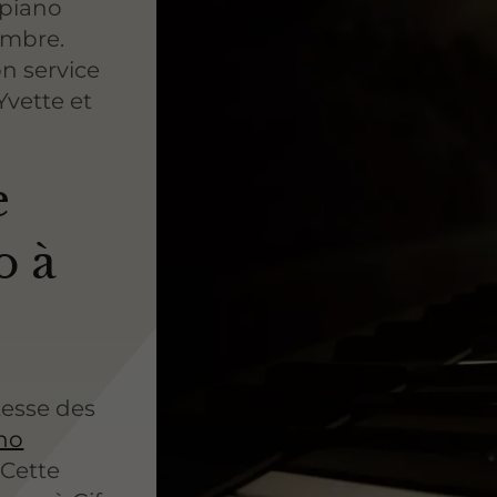
 piano
timbre.
n service
Yvette et
e
o à
stesse des
no
 Cette