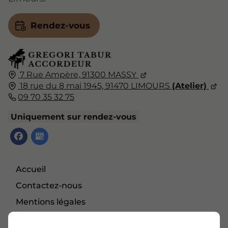
Rendez-vous
7 Rue Ampère,
91300
MASSY
18 rue du 8 mai 1945, 91470 LIMOURS
(Atelier)
09 70 35 32 75
Uniquement sur rendez-vous
Accueil
Contactez-nous
Mentions légales
Plan du site